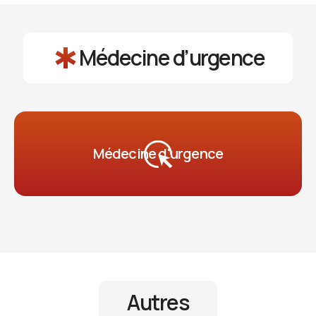
emergency
Médecine d’urgence
highlight_mouse_cursor
Médecine d'urgence
Autres