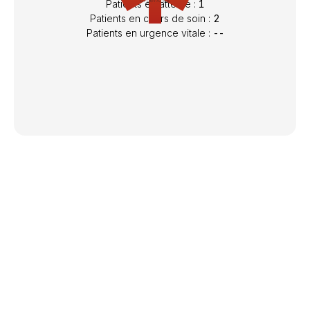
Le mot du président
La Polyclinique des 3 Vallées est un
établissement du Groupe
« Cap Santé »