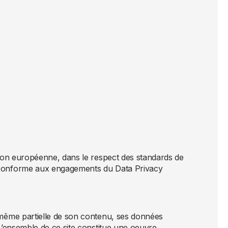
Union européenne, dans le respect des standards de
e conforme aux engagements du Data Privacy
e même partielle de son contenu, ses données
 L’ensemble de ce site constitue une oeuvre