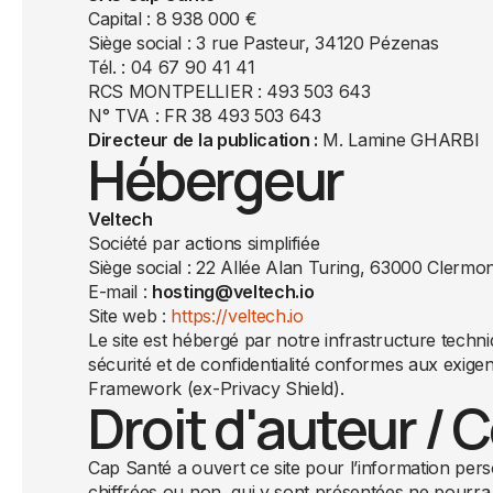
Capital : 8 938 000 €
Siège social : 3 rue Pasteur, 34120 Pézenas
Tél. : 04 67 90 41 41
RCS MONTPELLIER : 493 503 643
N° TVA : FR 38 493 503 643
Directeur de la publication :
M. Lamine GHARBI
Hébergeur
Veltech
Société par actions simplifiée
Siège social : 22 Allée Alan Turing, 63000 Clermo
E-mail :
hosting@veltech.io
Site web :
https://veltech.io
Le site est hébergé par notre infrastructure techn
sécurité et de confidentialité conformes aux exi
Framework (ex-Privacy Shield).
Droit d'auteur / 
Cap Santé a ouvert ce site pour l’information per
chiffrées ou non, qui y sont présentées ne pourra 